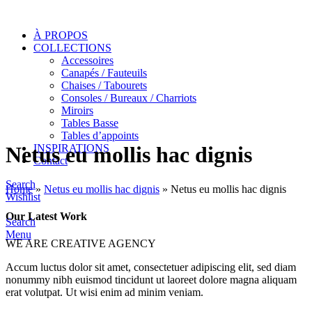
À PROPOS
COLLECTIONS
Accessoires
Canapés / Fauteuils
Chaises / Tabourets
Consoles / Bureaux / Charriots
Miroirs
Tables Basse
Tables d’appoints
INSPIRATIONS
Netus eu mollis hac dignis
Contact
Search
Home
»
Netus eu mollis hac dignis
»
Netus eu mollis hac dignis
Wishlist
Our Latest Work
Search
Menu
WE ARE CREATIVE AGENCY
Accum luctus dolor sit amet, consectetuer adipiscing elit, sed diam
nonummy nibh euismod tincidunt ut laoreet dolore magna aliquam
erat volutpat. Ut wisi enim ad minim veniam.