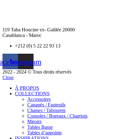
119 Taha Houcine ex- Galilée 20000
Casablanca - Maroc
+212 (0) 5 22 22 93 13
acebook
Instagram
2022 - 2024 © Tous droits réservés
Close
À PROPOS
COLLECTIONS
Accessoires
Canapés / Fauteuils
Chaises / Tabourets
Consoles / Bureaux / Charriots
Miroirs
Tables Basse
Tables d’appoints
INSPIRATIONS