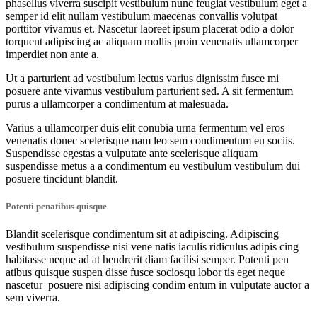
phasellus viverra suscipit vestibulum nunc feugiat vestibulum eget a
semper id elit nullam vestibulum maecenas convallis volutpat
porttitor vivamus et. Nascetur laoreet ipsum placerat odio a dolor
torquent adipiscing ac aliquam mollis proin venenatis ullamcorper
imperdiet non ante a.
Ut a parturient ad vestibulum lectus varius dignissim fusce mi
posuere ante vivamus vestibulum parturient sed. A sit fermentum
purus a ullamcorper a condimentum at malesuada.
Varius a ullamcorper duis elit conubia urna fermentum vel eros
venenatis donec scelerisque nam leo sem condimentum eu sociis.
Suspendisse egestas a vulputate ante scelerisque aliquam
suspendisse metus a a condimentum eu vestibulum vestibulum dui
posuere tincidunt blandit.
Potenti penatibus quisque
Blandit scelerisque condimentum sit at adipiscing. Adipiscing
vestibulum suspendisse nisi vene natis iaculis ridiculus adipis cing
habitasse neque ad at hendrerit diam facilisi semper. Potenti pen
atibus quisque suspen disse fusce sociosqu lobor tis eget neque
nascetur posuere nisi adipiscing condim entum in vulputate auctor a
sem viverra.