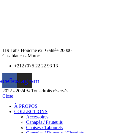
119 Taha Houcine ex- Galilée 20000
Casablanca - Maroc
+212 (0) 5 22 22 93 13
acebook
Instagram
2022 - 2024 © Tous droits réservés
Close
À PROPOS
COLLECTIONS
Accessoires
Canapés / Fauteuils
Chaises / Tabourets
Consoles / Bureaux / Charriots