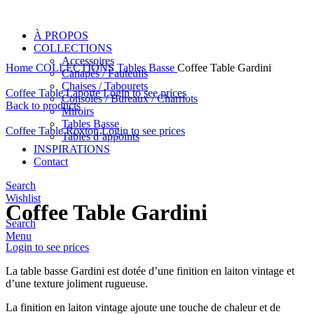
À PROPOS
COLLECTIONS
Accessoires
Home
COLLECTIONS
Tables Basse
Coffee Table Gardini
Canapés / Fauteuils
Chaises / Tabourets
Coffee Table Laporte
Login to see prices
Consoles / Bureaux / Charriots
Back to products
Miroirs
Tables Basse
Coffee Table Roxton
Login to see prices
Tables d’appoints
INSPIRATIONS
Contact
Click to enlarge
Search
Wishlist
Coffee Table Gardini
Search
Menu
Login to see prices
La table basse Gardini est dotée d’une finition en laiton vintage et
d’une texture joliment rugueuse.
La finition en laiton vintage ajoute une touche de chaleur et de