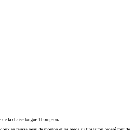
le de la chaise longue Thompson.
t doux en fausse peau de mouton et les pieds au fini laiton brossé fon