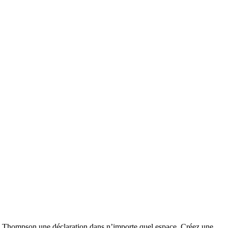
t de Thompson une déclaration dans n’importe quel espace. Créez une