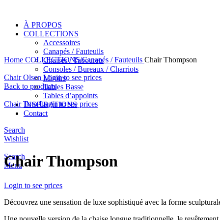
À PROPOS
COLLECTIONS
Accessoires
Canapés / Fauteuils
Home
COLLECTIONS
Canapés / Fauteuils
Chair Thompson
Chaises / Tabourets
Consoles / Bureaux / Charriots
Chair Olsen
Login to see prices
Miroirs
Back to products
Tables Basse
Tables d’appoints
Chair Toto
Login to see prices
INSPIRATIONS
Contact
Search
Click to enlarge
Wishlist
Search
Chair Thompson
Menu
Login to see prices
Découvrez une sensation de luxe sophistiqué avec la forme sculptura
Une nouvelle version de la chaise longue traditionnelle, le revêtemen